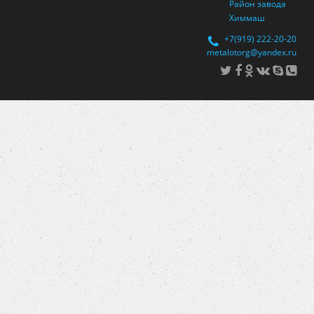
Район завода
Химмаш
+7(919) 222-20-20
metalotorg@yandex.ru