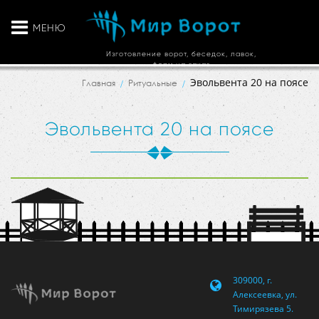
МЕНЮ
Изготовление ворот, беседок, лавок,
ферм на заказ
Эвольвента 20 на поясе
Главная
Ритуальные
Эвольвента 20 на поясе
309000, г.
Алексеевка, ул.
Тимирязева 5.